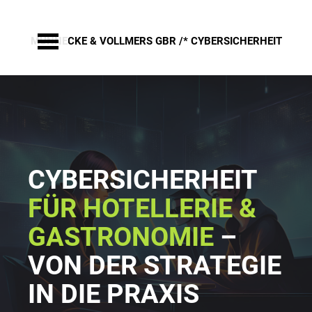
Skip
to
content
MÜNNECKE & VOLLMERS GBR /*
 CYBERSICHERHEIT
CYBERSICHERHEIT 
FÜR HOTELLERIE & 
GASTRONOMIE
 – 
VON DER STRATEGIE 
IN DIE PRAXIS 