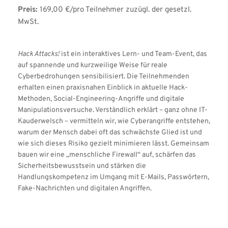
Preis:
 169,00 €/pro Teilnehmer zuzügl. der gesetzl. 
MwSt.
Hack Attacks!
 ist ein interaktives Lern- und Team-Event, das 
auf spannende und kurzweilige Weise für reale 
Cyberbedrohungen sensibilisiert. Die Teilnehmenden 
erhalten einen praxisnahen Einblick in aktuelle Hack-
Methoden, Social-Engineering-Angriffe und digitale 
Manipulationsversuche. Verständlich erklärt – ganz ohne IT-
Kauderwelsch – vermitteln wir, wie Cyberangriffe entstehen, 
warum der Mensch dabei oft das schwächste Glied ist und 
wie sich dieses Risiko gezielt minimieren lässt. Gemeinsam 
bauen wir eine „menschliche Firewall“ auf, schärfen das 
Sicherheitsbewusstsein und stärken die 
Handlungskompetenz im Umgang mit E-Mails, Passwörtern, 
Fake-Nachrichten und digitalen Angriffen. 