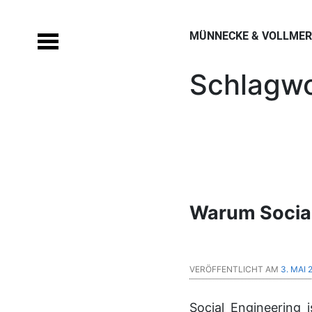
Skip
to
MÜNNECKE & VOLLMERS
content
Schlagwo
Warum Social
VERÖFFENTLICHT AM
3. MAI 
Social Engineering 