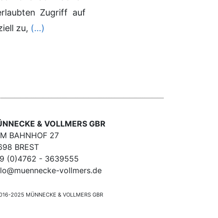
laubten Zugriff auf
ell zu,
(…)
NNECKE & VOLLMERS GBR
M BAHNHOF 27
698 BREST
9 (0)4762 - 3639555
llo@muennecke-vollmers.de
016-2025 MÜNNECKE & VOLLMERS GBR