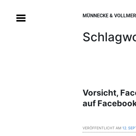
Skip
to
MÜNNECKE & VOLLMERS
content
Schlagwo
Vorsicht, Fa
auf Faceboo
VERÖFFENTLICHT AM
12. SE