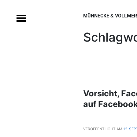
Skip
to
MÜNNECKE & VOLLMERS
content
Schlagwo
Vorsicht, Fa
auf Faceboo
VERÖFFENTLICHT AM
12. SE