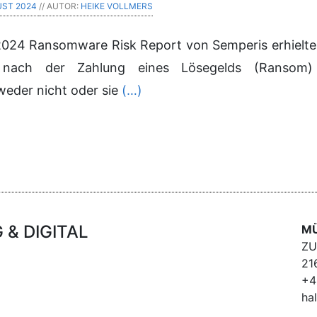
UST 2024
// AUTOR:
HEIKE VOLLMERS
2024 Ransomware Risk Report von Semperis erhielten 
nach der Zahlung eines Lösegelds (Ransom) 
eder nicht oder sie
(…)
& DIGITAL
MÜ
ZU
21
+4
ha