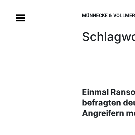
Skip
to
MÜNNECKE & VOLLMERS
content
Schlagwo
Einmal Ranso
befragten d
Angreifern m