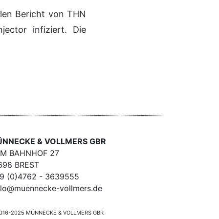
llen Bericht von THN
ctor infiziert. Die
NNECKE & VOLLMERS GBR
M BAHNHOF 27
698 BREST
9 (0)4762 - 3639555
llo@muennecke-vollmers.de
016-2025 MÜNNECKE & VOLLMERS GBR