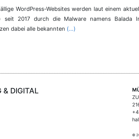
nfällige WordPress-Websites werden laut einem aktue
seit 2017 durch die Malware namens Balada Inje
zen dabei alle bekannten
(…)
& DIGITAL
MÜ
ZU
21
+4
ha
© 2