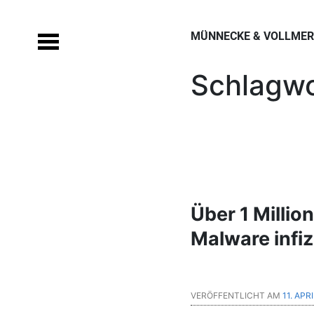
Skip
to
MÜNNECKE & VOLLMERS
content
Schlagwo
Über 1 Millio
Malware infiz
VERÖFFENTLICHT AM
11. APR