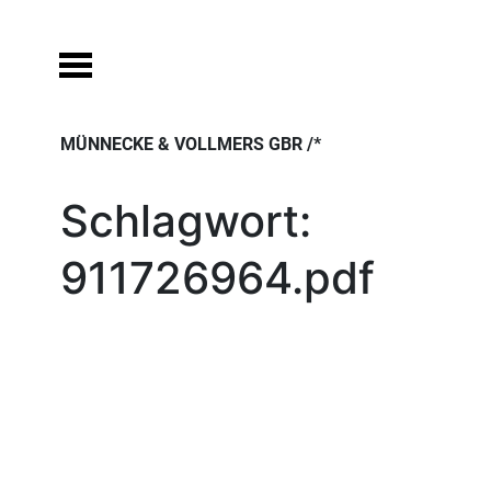
Skip
to
content
MÜNNECKE & VOLLMERS GBR /*
Schlagwort:
911726964.pdf