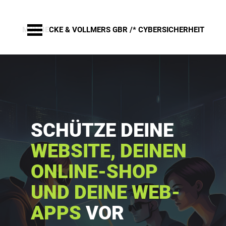
Skip
to
content
MÜNNECKE & VOLLMERS GBR /*
 CYBERSICHERHEIT
SCHÜTZE DEINE
WEBSITE, DEINEN 
ONLINE-SHOP 
UND DEINE WEB-
APPS
VOR 