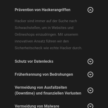
Prävention von Hackerangriffen
Hacker sind immer auf der Suche nach 
Schwachstellen, um in Websites und 
Onlineshops einzudringen. Mit unserem 
innovativen Ansatz führen wir den 
Sicherheitscheck wie echte Hacker durch.
Schutz vor Datenlecks
In einer Welt, in der persönliche Informationen zu 
Früherkennung von Bedrohungen
einer wertvollen Ware geworden sind, müssen 
Durch regelmäßige Sicherheits-Checks können 
wir unsere Daten und die unserer Kunden 
Vermeidung von Ausfallzeiten 
potenzielle Bedrohungen frühzeitig erkannt und 
sorgfältig schützen. Unsere Sicherheitschecks 
(Downtime) und finanziellen Verlusten
behoben werden, bevor sie zu größeren 
minimieren das Risiko von Datenlecks und 
Ein erfolgreicher Cyberangriff kann zu 
Sicherheitsproblemen eskalieren.
Vermeidung von Malware
schaffen ein Gefühl der Sicherheit. Denkt daran, 