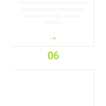
Direktiven, Code-Snippets und Maßnahmen 
zur Absicherung deiner Website, deines 
Shops oder deiner Web- bzw. Cloud-
Anwendung.
06
Übergabe der Ergebnisse
Du erhältst den Report und die 
Handlungsempfehlungen im kompakten, 
praktischen E-Book-Format als PDF mit 